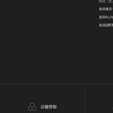
25日（
舎鈴東京
舎鈴丸の
舎鈴田町
店舗情報