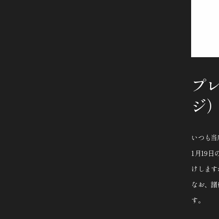
プ
ジ
いつも当
1月19
けします
なお、諸
す。